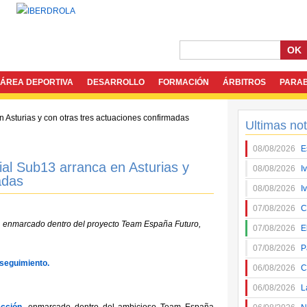
OK
ÁREA DEPORTIVA
DESARROLLO
FORMACIÓN
ÁRBITROS
PARA
Ultimas not
08/08/2026
E
ial Sub13 arranca en Asturias y
08/08/2026
I
adas
08/08/2026
I
07/08/2026
C
, enmarcado dentro del proyecto Team España Futuro,
07/08/2026
E
07/08/2026
P
 seguimiento.
06/08/2026
C
06/08/2026
L