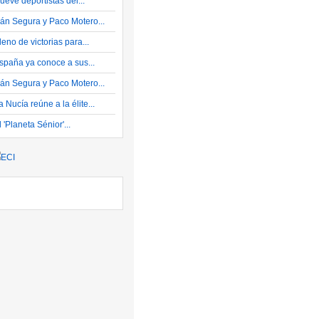
ueve deportistas del...
ván Segura y Paco Motero...
leno de victorias para...
spaña ya conoce a sus...
ván Segura y Paco Motero...
a Nucía reúne a la élite...
l 'Planeta Sénior'...