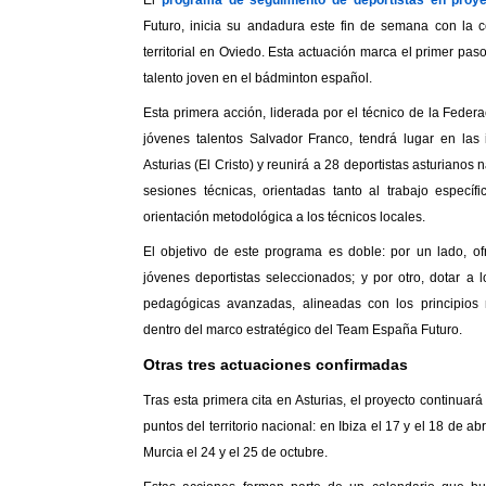
El
programa de seguimiento de deportistas en proy
Futuro, inicia su andadura este fin de semana con la 
territorial en Oviedo. Esta actuación marca el primer pa
talento joven en el bádminton español.
Esta primera acción, liderada por el técnico de la Fede
jóvenes talentos Salvador Franco, tendrá lugar en las 
Asturias (El Cristo) y reunirá a 28 deportistas asturianos 
sesiones técnicas, orientadas tanto al trabajo especí
orientación metodológica a los técnicos locales.
El objetivo de este programa es doble: por un lado, o
jóvenes deportistas seleccionados; y por otro, dotar a l
Twitter
Facebook
pedagógicas avanzadas, alineadas con los principios
dentro del marco estratégico del Team España Futuro.
Otras tres actuaciones confirmadas
Tras esta primera cita en Asturias, el proyecto continuar
puntos del territorio nacional: en Ibiza el 17 y el 18 de a
Murcia el 24 y el 25 de octubre.