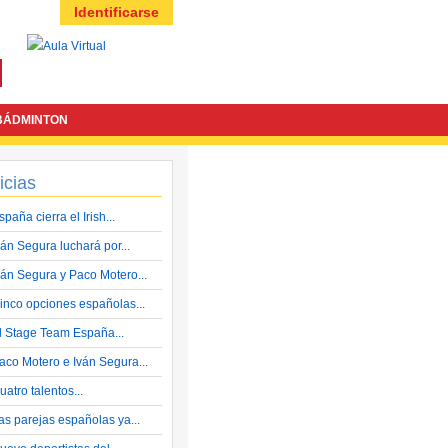
Identificarse
BÁDMINTON
icias
spaña cierra el Irish...
ván Segura luchará por...
ván Segura y Paco Motero...
inco opciones españolas...
l Stage Team España...
aco Motero e Iván Segura...
uatro talentos...
as parejas españolas ya...