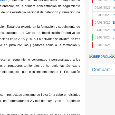
ección
, enmarcado dentro del ambicioso Team España
06/08/2026
N
celebración de la primera concentración de seguimiento
06/08/2026
I
so de una estrategia nacional de detección y formación de
05/08/2026
P
04/08/2026
E
ración Española experto en la formación y seguimiento de
04/08/2026
I
instalaciones del Centro de Tecnificación Deportiva de
03/08/2026
L
nacidos entre 2009 y 2015. La actividad se dividirá en tres
03/08/2026
E
fico en pista con los jugadores como a la formación y
frecer un seguimiento continuado y personalizado a los
os entrenadores territoriales de herramientas técnicas y
Compartir
 metodológicos que está implementando la Federación
á con tres actuaciones que se llevarán a cabo en distintos
bril; en Extremadura el 2 y el 3 de mayo; y en la Región de