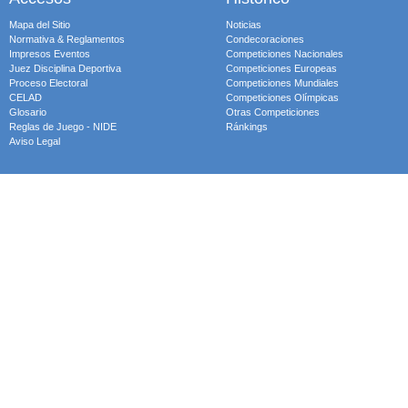
Mapa del Sitio
Noticias
Normativa & Reglamentos
Condecoraciones
Impresos Eventos
Competiciones Nacionales
Juez Disciplina Deportiva
Competiciones Europeas
Proceso Electoral
Competiciones Mundiales
CELAD
Competiciones Olímpicas
Glosario
Otras Competiciones
Reglas de Juego - NIDE
Ránkings
Aviso Legal