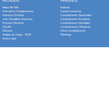
Accesos
Histórico
Mapa del Sitio
Noticias
Normativa & Reglamentos
Condecoraciones
Impresos Eventos
Competiciones Nacionales
Juez Disciplina Deportiva
Competiciones Europeas
Proceso Electoral
Competiciones Mundiales
CELAD
Competiciones Olímpicas
Glosario
Otras Competiciones
Reglas de Juego - NIDE
Ránkings
Aviso Legal