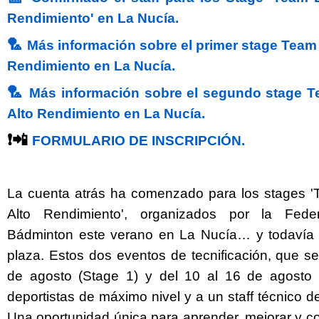
Rendimiento' en La Nucía.
🏸
Más información sobre el primer stage Team 
Rendimiento en La Nucía.
🏸
Más información sobre el segundo stage T
Alto Rendimiento en La Nucía.
❗📲
FORMULARIO DE INSCRIPCIÓN.
La cuenta atrás ha comenzado para los stages '
Twitter
Facebook
Alto Rendimiento', organizados por la Fed
Bádminton este verano en La Nucía… y todavía 
plaza. Estos dos eventos de tecnificación, que se
de agosto (Stage 1) y del 10 al 16 de agosto (
deportistas de máximo nivel y a un staff técnico d
Una oportunidad única para aprender, mejorar y co