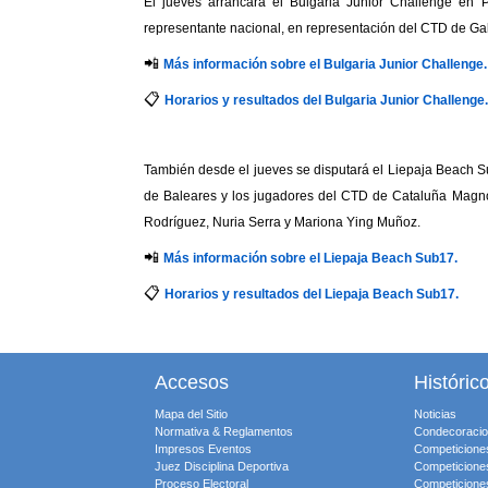
El jueves arrancará el Bulgaria Junior Challenge en Pa
representante nacional, en representación del CTD de Gal
📲
Más información sobre el Bulgaria Junior Challenge.
📋
Horarios y resultados del Bulgaria Junior Challenge.
También desde el jueves se disputará el Liepaja Beach 
de Baleares y los jugadores del CTD de Cataluña Magno 
Rodríguez, Nuria Serra y Mariona Ying Muñoz.
📲
Más información sobre el Liepaja Beach Sub17.
📋
Horarios y resultados del Liepaja Beach Sub17.
Accesos
Históric
Mapa del Sitio
Noticias
Normativa & Reglamentos
Condecoraci
Impresos Eventos
Competicione
Juez Disciplina Deportiva
Competicione
Proceso Electoral
Competicione