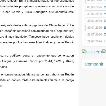
02/08/2026
E
ados Unidos). En la primera jornada, los representantes
ividual y dobles por género, quedando como única opción
01/08/2026
M
r Rubén García y Lucía Rodríguez, que debutará este
31/07/2026
M
30/07/2026
E
n exigente duelo ante la jugadora de China Taipéi Yi En
30/07/2026
E
. La española reaccionó con autoridad en el segundo set,
29/07/2026
C
parcial muy igualado. Tampoco hubo suerte en dobles
29/07/2026
L
superados por los franceses Mael Cattoen y Lucas Renoir
uez no pudieron cerrar un encuentro que comenzaron
 Amiguet y Caroline Racloz por 21-14, 17-21 y 18-21,
Compartir
nales.
n el torneo estadounidense se centran ahora en Rubén
tido en dobles mixto este miércoles frente a la pareja
en.