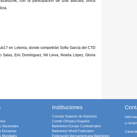
zardzhik, con la participación de Iziar Barcala, única
icia.
Sub17 en Letonia, donde competirán Sofía García del CTD
Salas, Eric Domínguez, Nil Leiva, Noelia López, Gloria
o
Instituciones
Cont
Consejo Superior de Deportes
Informa
ones
Comité Olímpico Español
y recla
s Nacionales
Badminton Europe Confederation
s Europeas
Badminton World Federation
Canal d
s Mundiales
Federación Iberoamericana Bádminton