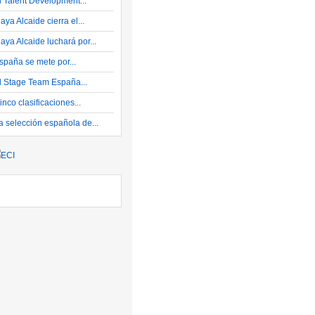
l Talent Development...
aya Alcaide cierra el...
aya Alcaide luchará por...
spaña se mete por...
l Stage Team España...
inco clasificaciones...
a selección española de...