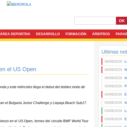
OK
ÁREA DEPORTIVA
DESARROLLO
FORMACIÓN
ÁRBITROS
PARA
Ultimas not
06/08/2026
L
 en el US Open
06/08/2026
N
06/08/2026
I
05/08/2026
P
nda y este miércoles llega el debut del dobles mixto de
04/08/2026
E
04/08/2026
I
nzan el Bulgaria Junior Challenge y Liepaja Beach Sub17.
03/08/2026
L
03/08/2026
E
enzo en el US Open, torneo del circuito BWF World Tour