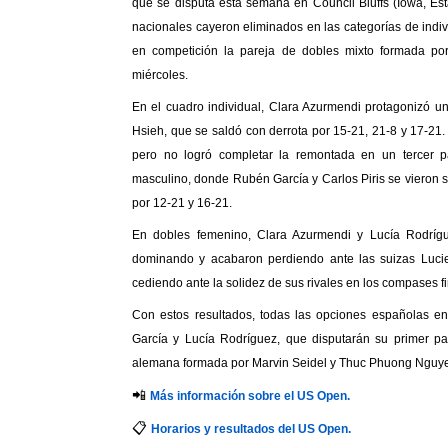
que se disputa esta semana en Council Bluffs (Iowa, Est
nacionales cayeron eliminados en las categorías de ind
en competición la pareja de dobles mixto formada po
miércoles.
En el cuadro individual, Clara Azurmendi protagonizó u
Hsieh, que se saldó con derrota por 15-21, 21-8 y 17-21
pero no logró completar la remontada en un tercer 
masculino, donde Rubén García y Carlos Piris se vieron 
por 12-21 y 16-21.
En dobles femenino, Clara Azurmendi y Lucía Rodríg
dominando y acabaron perdiendo ante las suizas Lucie
Twitter
Facebook
cediendo ante la solidez de sus rivales en los compases fi
Con estos resultados, todas las opciones españolas e
García y Lucía Rodríguez, que disputarán su primer par
alemana formada por Marvin Seidel y Thuc Phuong Nguy
📲
Más información sobre el US Open.
📋
Horarios y resultados del US Open.