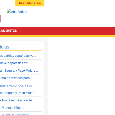
Identificarse
BÁDMINTON
icias
as parejas españolas ya...
ueve deportistas del...
ván Segura y Paco Motero...
leno de victorias para...
spaña ya conoce a sus...
ván Segura y Paco Motero...
a Nucía reúne a la élite...
l 'Planeta Sénior'...