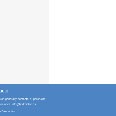
acto
ción general y contacto, sugerencias
maciones.
info@badminton.es
e Denuncias