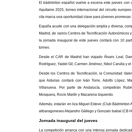
El bádminton español vuelve a escena este jueves con u
Aquitaine 2025, torneo internacional del circuito europe
cita marca una oportunidad clave para jóvenes promesas y 
España acude con una delegación amplia y diversa, comp
Madrid, de varios Centros de Tecnificación Autonómicos y
la jornada inaugural de este jueves contará con 10 par
torneo.
Desde el CAR de Madrid han viajado Álvaro Leal, Dani
Rodríguez, Yaidel Gil, Carmen Jiménez, Nikol Carulla y el
Desde los Centros de Tecnificación, la Comunidad Valen
que Asturias contará con Iván Torre, Adolfo López, M
Twitter
Facebook
Villanueva. Por parte de Andalucía, competirán Rubé
Mosquera, Rocío Martín y Macarena Izquierdo.
Además, estarán en liza Miguel Esteve (Club Bádminton A
altoaragoneses Alejandro Gállego y Gonzalo Isabal (CB 
Jornada inaugural del jueves
La competición arranca con una intensa jornada dedicada