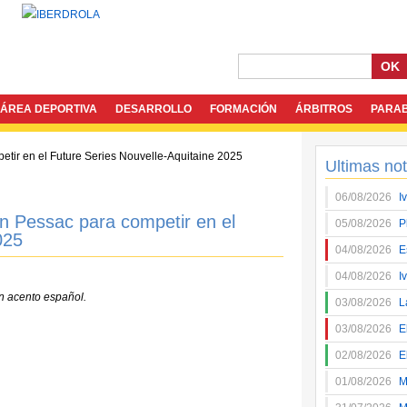
OK
ÁREA DEPORTIVA
DESARROLLO
FORMACIÓN
ÁRBITROS
PARA
Ultimas not
06/08/2026
I
 Pessac para competir en el
05/08/2026
P
025
04/08/2026
E
04/08/2026
I
on acento español.
03/08/2026
L
03/08/2026
E
02/08/2026
E
01/08/2026
M