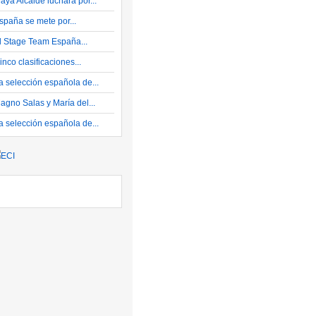
aya Alcaide luchará por...
spaña se mete por...
l Stage Team España...
inco clasificaciones...
a selección española de...
agno Salas y María del...
a selección española de...