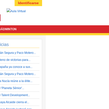
Identificarse
BÁDMINTON
icias
ván Segura y Paco Motero...
leno de victorias para...
spaña ya conoce a sus...
ván Segura y Paco Motero...
a Nucía reúne a la élite...
l 'Planeta Sénior'...
l Talent Development...
aya Alcaide cierra el...