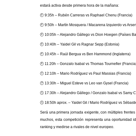
estará activa desde primera hora de la mañana:
🕘 9:35h – Rubén Carreras vs Raphael Chenu (Francia)
🕘 9:50h – Martín Mosquera / Macarena Izquierdo vs Arsene
🕙 10:05h – Alejandro Gállego vs Dion Hoegen (Países Ba
🕙 10:40h – Yaidel Gil vs Ragnar Sepp (Estonia)
🕙 10:45h – Raúl Bergua vs Ben Hammond (Inglaterra)
🕚 11:20h – Gonzalo Isabal vs Thomas Tournefier (Francia
🕛 12:10h – Mario Rodríguez vs Paul Massias (Francia)
🕐 13:30h – Miguel Esteve vs Leo van Gysel (Francia)
🕔 17:30h – Alejandro Gállego / Gonzalo Isabal vs Samy C
🕔 18:50h aprox. – Yaidel Gil / Mario Rodríguez vs Sébasti
Será una primera jornada exigente, con múltiples frentes
muchos, esta competición representa una oportunidad id
ranking y medirse a rivales de nivel europeo.