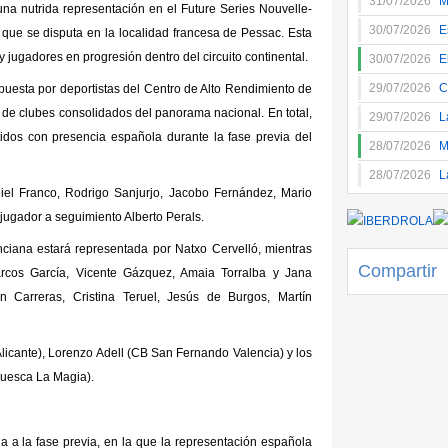
31/07/2026
M
na nutrida representación en el Future Series Nouvelle-
30/07/2026
E
o que se disputa en la localidad francesa de Pessac. Esta
jugadores en progresión dentro del circuito continental.
30/07/2026
E
29/07/2026
C
uesta por deportistas del Centro de Alto Rendimiento de
 de clubes consolidados del panorama nacional. En total,
29/07/2026
L
tidos con presencia española durante la fase previa del
28/07/2026
M
28/07/2026
L
el Franco, Rodrigo Sanjurjo, Jacobo Fernández, Mario
 jugador a seguimiento Alberto Perals.
ciana estará representada por Natxo Cervelló, mientras
Compartir
arcos García, Vicente Gázquez, Amaia Torralba y Jana
n Carreras, Cristina Teruel, Jesús de Burgos, Martín
licante), Lorenzo Adell (CB San Fernando Valencia) y los
Huesca La Magia).
 a la fase previa, en la que la representación española