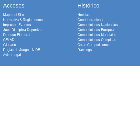
Accesos
Histórico
Mapa del Sitio
Noticias
Normativa & Reglamentos
Condecoraciones
Impresos Eventos
Competiciones Nacionales
Juez Disciplina Deportiva
Competiciones Europeas
Proceso Electoral
Competiciones Mundiales
CELAD
Competiciones Olímpicas
Glosario
Otras Competiciones
Reglas de Juego - NIDE
Ránkings
Aviso Legal