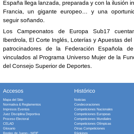
España llega lanzada, preparada y con la ilusión i
Francia, un gigante europeo… y una oportuni
seguir soñando.
Los Campeonatos de Europa Sub17 cuenta
Iberdrola, El Corte Inglés, Loterías y Apuestas d
patrocinadores de la Federación Española d
vinculados al Programa Universo Mujer de la Fu
del Consejo Superior de Deportes.
Accesos
Histórico
Mapa del Sitio
Noticias
Normativa & Reglamentos
Condecoraciones
Impresos Eventos
Competiciones Nacionales
Juez Disciplina Deportiva
Competiciones Europeas
Proceso Electoral
Competiciones Mundiales
CELAD
Competiciones Olímpicas
Glosario
Otras Competiciones
Reglas de Juego - NIDE
Ránkings