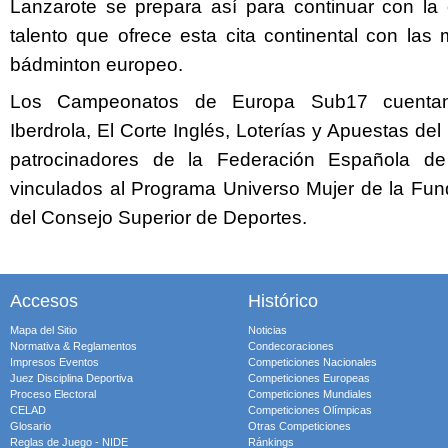
Lanzarote se prepara así para continuar con la
talento que ofrece esta cita continental con las
bádminton europeo.
Los Campeonatos de Europa Sub17 cuenta
Iberdrola, El Corte Inglés, Loterías y Apuestas d
patrocinadores de la Federación Española d
vinculados al Programa Universo Mujer de la Fu
del Consejo Superior de Deportes.
Accesos
Histórico
Mapa del Sitio
Noticias
Normativa & Reglamentos
Condecoraciones
Impresos Eventos
Competiciones Nacionales
Juez Disciplina Deportiva
Competiciones Europeas
Proceso Electoral
Competiciones Mundiales
CELAD
Competiciones Olímpicas
Glosario
Otras Competiciones
Reglas de Juego - NIDE
Ránkings