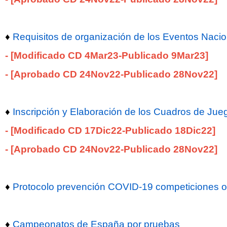
♦
Requisitos de organización de los Eventos Naci
-
[Modificado CD 4Mar23
-Publicado 9Mar
23
]
-
[
Aprobado CD 24Nov22-Publicado 28Nov
22
]
♦
Inscripción y Elaboración de los Cuadros de Jue
- [Modificado CD 17Dic22-Publicado 18Dic
22
]
- [Aprobado CD 24Nov22-Publicado 28Nov
22
]
♦
Protocolo prevención COVID-19 competiciones ofic
♦
Campeonatos de España por pruebas