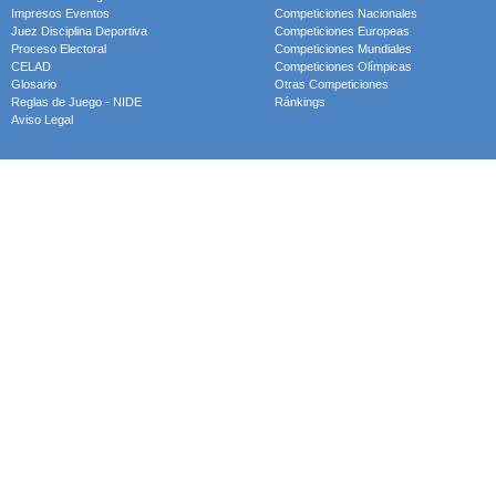
Impresos Eventos
Competiciones Nacionales
Juez Disciplina Deportiva
Competiciones Europeas
Proceso Electoral
Competiciones Mundiales
CELAD
Competiciones Olímpicas
Glosario
Otras Competiciones
Reglas de Juego - NIDE
Ránkings
Aviso Legal