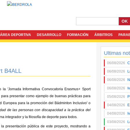
OK
ÁREA DEPORTIVA
DESARROLLO
FORMACIÓN
ÁRBITROS
PARA
Ultimas not
06/08/2026
C
rt B4ALL
06/08/2026
L
06/08/2026
N
06/08/2026
I
la 'Jornada Informativa Convocatoria Erasmus+ Sport
s para presentar como ejemplo de buenas prácticas para
05/08/2026
P
ed Europea para la promoción del Bádminton Inclusivo' o
04/08/2026
E
lidad de las personas con discapacidad a la práctica del
04/08/2026
I
sma integrador y la filosofía de deporte para todos
.
03/08/2026
L
 la presentación pública de este proyecto, mostrando a