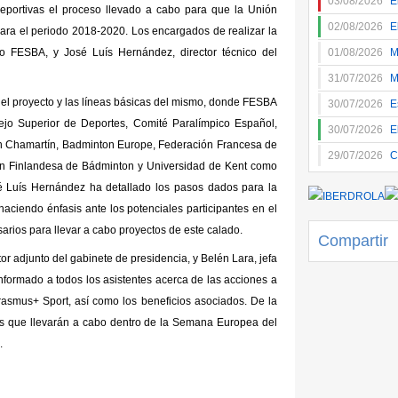
03/08/2026
E
eportivas el proceso llevado a cabo para que la Unión
02/08/2026
E
ara el periodo 2018-2020. Los encargados de realizar la
vo FESBA, y José Luís Hernández, director técnico del
01/08/2026
M
31/07/2026
M
del proyecto y las líneas básicas del mismo, donde FESBA
30/07/2026
E
ejo Superior de Deportes, Comité Paralímpico Español,
30/07/2026
E
on Chamartín, Badminton Europe, Federación Francesa de
29/07/2026
C
ón Finlandesa de Bádminton y Universidad de Kent como
sé Luís Hernández ha detallado los pasos dados para la
haciendo énfasis ante los potenciales participantes en el
arios para llevar a cabo proyectos de este calado.
Compartir
or adjunto del gabinete de presidencia, y Belén Lara, jefa
nformado a todos los asistentes acerca de las acciones a
Erasmus+ Sport, así como los beneficios asociados. De la
es que llevarán a cabo dentro de la Semana Europea del
.