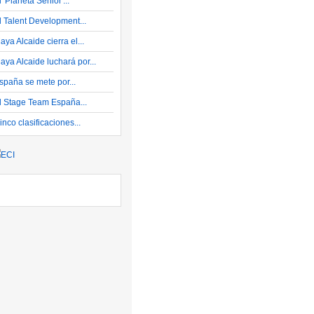
l 'Planeta Sénior'...
l Talent Development...
aya Alcaide cierra el...
aya Alcaide luchará por...
spaña se mete por...
l Stage Team España...
inco clasificaciones...