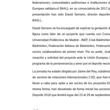
federaciones, comunidades autónomas e instituciones d
Europea validara el B4ALL en su convocatoria de 2017 p
presentación han sido David Serrano, director deporti
B4ALL.
David Serrano se ha encargado de explicar la gestación 
figura como líder de un proyecto que cuenta con Cons
Universidad Politécnica de Madrid - INEF, Club Bádmint
Bádminton, Federación Italiana de Bádminton, Federaci
socios colaboradores de primer nivel. Por su parte, Jo
creación y solicitud del proyecto ante la Unión Europea, 
programa de la perseverancia y amor por el deporte neces
Twitter
Facebook
La jornada ha estado dirigida por Jaime del Rey, subdirect
de servicio de relaciones internacionales CSD, que han i
llevar a cabo para optar a ser socios de los proyectos 
misma forma, han desvelado de forma inicial las accion
Deporte 2018 que tendrá lugar del 23 al 29 de septiembre