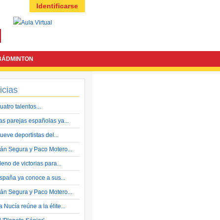
Identificarse
BÁDMINTON
icias
uatro talentos...
as parejas españolas ya...
ueve deportistas del...
ván Segura y Paco Motero...
leno de victorias para...
spaña ya conoce a sus...
ván Segura y Paco Motero...
a Nucía reúne a la élite...