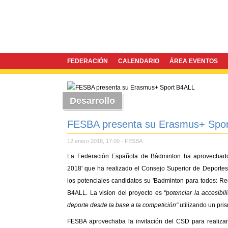
FEDERACIÓN
CALENDARIO
ÁREA EVENTOS
Desarrollo
FESBA presenta su Erasmus+ Spo
12 enero 2018, 17:00
-
FESBA
La Federación Española de Bádminton ha aprovechado 
2018' que ha realizado el Consejo Superior de Deporte
los potenciales candidatos su 'Badminton para todos: R
B4ALL. La vision del proyecto es
"potenciar la accesibi
deporte desde la base a la competición"
utilizando un pri
FESBA aprovechaba la invitación del CSD para realizar