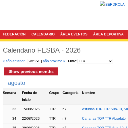
FEDERACIÓN
CALENDARIO
ÁREA EVENTOS
ÁREA DEPORTIVA
Calendario FESBA - 2026
« año anterior
|
|
año próximo »
Filtro:
Show previous months
agosto
Semana
Fecha de
Grupo
Categoría
Nombre
inicio
33
15/08/2026
TTR
n7
Asturias TOP TTR Sub-13, Su
34
22/08/2026
TTR
n7
Canarias TOP TTR Absoluto