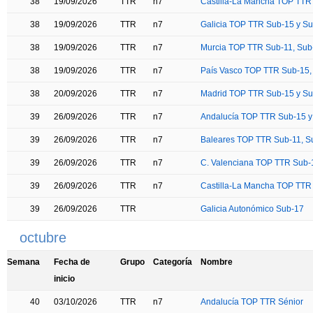
38
19/09/2026
TTR
n7
Castilla-La Mancha TOP TTR
38
19/09/2026
TTR
n7
Galicia TOP TTR Sub-15 y S
38
19/09/2026
TTR
n7
Murcia TOP TTR Sub-11, Sub-
38
19/09/2026
TTR
n7
País Vasco TOP TTR Sub-15, 
38
20/09/2026
TTR
n7
Madrid TOP TTR Sub-15 y S
39
26/09/2026
TTR
n7
Andalucía TOP TTR Sub-15 y
39
26/09/2026
TTR
n7
Baleares TOP TTR Sub-11, Su
39
26/09/2026
TTR
n7
C. Valenciana TOP TTR Sub-1
39
26/09/2026
TTR
n7
Castilla-La Mancha TOP TTR 
39
26/09/2026
TTR
Galicia Autonómico Sub-17
octubre
Semana
Fecha de
Grupo
Categoría
Nombre
inicio
40
03/10/2026
TTR
n7
Andalucía TOP TTR Sénior