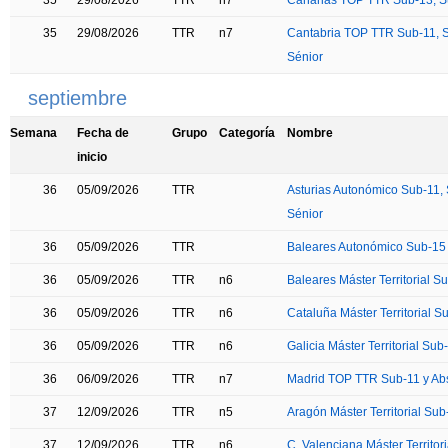
35
29/08/2026
TTR
n7
Canarias TOP TTR Sub-13, S
35
29/08/2026
TTR
n7
Cantabria TOP TTR Sub-11, S
Sénior
septiembre
Semana
Fecha de
Grupo
Categoría
Nombre
inicio
36
05/09/2026
TTR
Asturias Autonómico Sub-11, 
Sénior
36
05/09/2026
TTR
Baleares Autonómico Sub-15
36
05/09/2026
TTR
n6
Baleares Máster Territorial S
36
05/09/2026
TTR
n6
Cataluña Máster Territorial S
36
05/09/2026
TTR
n6
Galicia Máster Territorial Sub
36
06/09/2026
TTR
n7
Madrid TOP TTR Sub-11 y Ab
37
12/09/2026
TTR
n5
Aragón Máster Territorial Sub
37
12/09/2026
TTR
n6
C. Valenciana Máster Territor