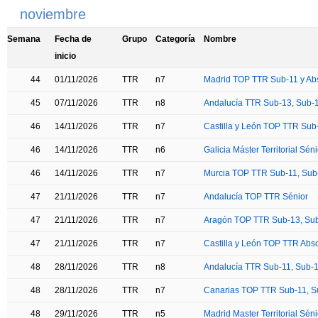
noviembre
Semana
Fecha de
Grupo
Categoría
Nombre
inicio
44
01/11/2026
TTR
n7
Madrid TOP TTR Sub-11 y Ab
45
07/11/2026
TTR
n8
Andalucía TTR Sub-13, Sub-1
46
14/11/2026
TTR
n7
Castilla y León TOP TTR Sub
46
14/11/2026
TTR
n6
Galicia Máster Territorial Séni
46
14/11/2026
TTR
n7
Murcia TOP TTR Sub-11, Sub-
47
21/11/2026
TTR
n7
Andalucía TOP TTR Sénior
47
21/11/2026
TTR
n7
Aragón TOP TTR Sub-13, Sub-
47
21/11/2026
TTR
n7
Castilla y León TOP TTR Abso
48
28/11/2026
TTR
n8
Andalucía TTR Sub-11, Sub-13
48
28/11/2026
TTR
n7
Canarias TOP TTR Sub-11, Su
48
29/11/2026
TTR
n5
Madrid Master Territorial Séni