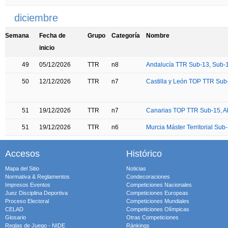
diciembre
Semana
Fecha de
Grupo
Categoría
Nombre
inicio
49
05/12/2026
TTR
n8
Andalucía TTR Sub-13, Sub-1
50
12/12/2026
TTR
n7
Castilla y León TOP TTR Sub
51
19/12/2026
TTR
n7
Canarias TOP TTR Sub-15, Ab
51
19/12/2026
TTR
n6
Murcia Máster Territorial Sub
Accesos
Histórico
Mapa del Sitio
Noticias
Normativa & Reglamentos
Condecoraciones
Impresos Eventos
Competiciones Nacionales
Juez Disciplina Deportiva
Competiciones Europeas
Proceso Electoral
Competiciones Mundiales
CELAD
Competiciones Olímpicas
Glosario
Otras Competiciones
Reglas de Juego - NIDE
Ránkings